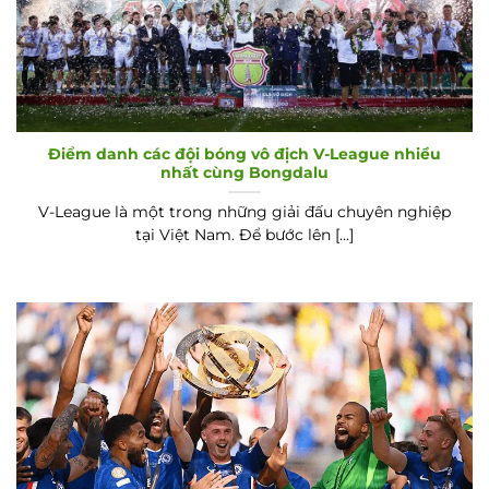
Điểm danh các đội bóng vô địch V-League nhiều
nhất cùng Bongdalu
V-League là một trong những giải đấu chuyên nghiệp
tại Việt Nam. Để bước lên [...]