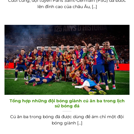
Cuối cùng, đội tuyển Paris Saint-Germain (PSG) đã bước
lên đỉnh cao của châu Âu, [...]
Tổng hợp những đội bóng giành cú ăn ba trong lịch
sử bóng đá
Cú ăn ba trong bóng đá được dùng để ám chỉ một đội
bóng giành [...]