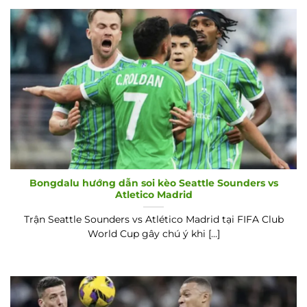
Bongdalu hướng dẫn soi kèo Seattle Sounders vs
Atletico Madrid
Trận Seattle Sounders vs Atlético Madrid tại FIFA Club
World Cup gây chú ý khi [...]