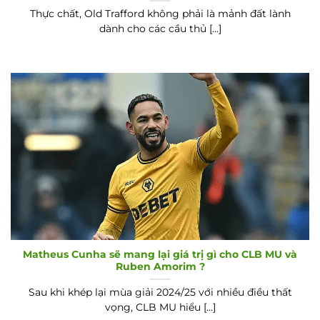
Thực chất, Old Trafford không phải là mảnh đất lành
dành cho các cầu thủ [...]
Matheus Cunha sẽ mang lại giá trị gì cho CLB MU và
Ruben Amorim ?
Sau khi khép lại mùa giải 2024/25 với nhiều điều thất
vọng, CLB MU hiểu [...]