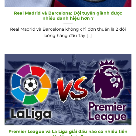
Real Madrid và Barcelona: Đội tuyển giành được
nhiều danh hiệu hơn ?
Real Madrid và Barcelona không chỉ đơn thuần là 2 đội
bóng hàng đầu Tây [...]
Premier League và La Liga giải đấu nào có nhiều tiền