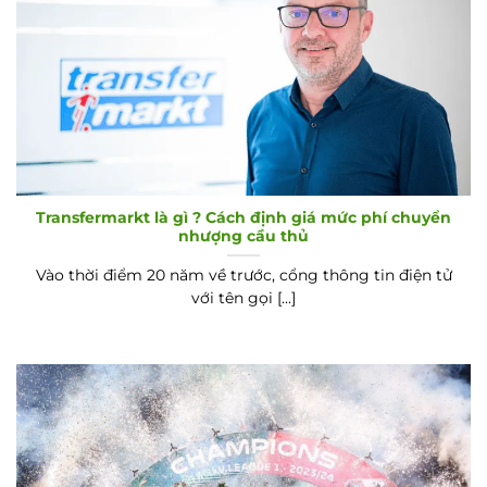
Transfermarkt là gì ? Cách định giá mức phí chuyển
nhượng cầu thủ
Vào thời điểm 20 năm về trước, cổng thông tin điện tử
với tên gọi [...]