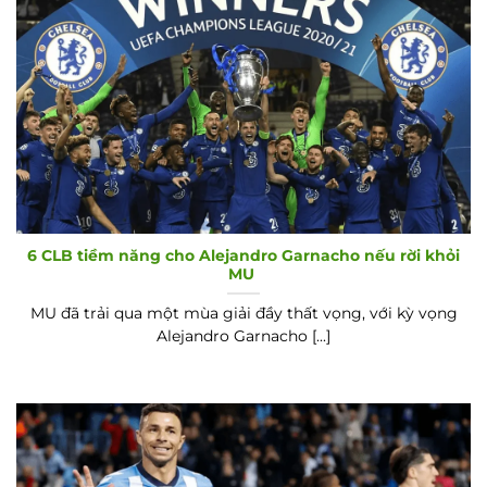
6 CLB tiềm năng cho Alejandro Garnacho nếu rời khỏi
MU
MU đã trải qua một mùa giải đầy thất vọng, với kỳ vọng
Alejandro Garnacho [...]