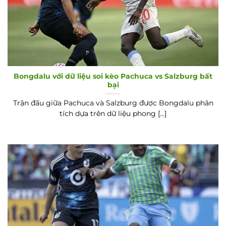
Bongdalu với dữ liệu soi kèo Pachuca vs Salzburg bất
bại
Trận đấu giữa Pachuca và Salzburg được Bongdalu phân
tích dựa trên dữ liệu phong [...]