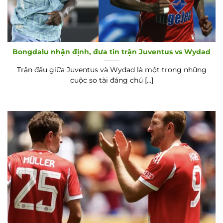
Bongdalu nhận định, đưa tin trận Juventus vs Wydad
Trận đấu giữa Juventus và Wydad là một trong những
cuộc so tài đáng chú [...]