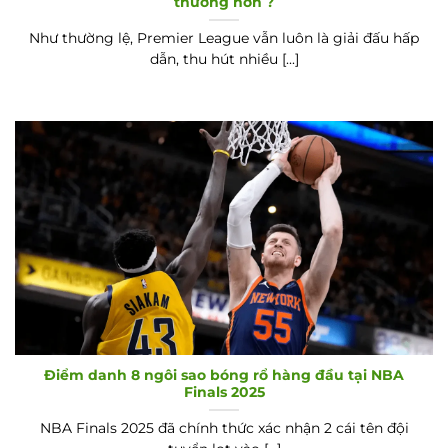
thưởng hơn ?
Như thường lệ, Premier League vẫn luôn là giải đấu hấp
dẫn, thu hút nhiều [...]
Điểm danh 8 ngôi sao bóng rổ hàng đầu tại NBA
Finals 2025
NBA Finals 2025 đã chính thức xác nhận 2 cái tên đội