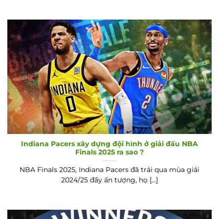
Indiana Pacers xây dựng đội hình ở giải đấu NBA
Finals 2025 ra sao ?
NBA Finals 2025, Indiana Pacers đã trải qua mùa giải
2024/25 đầy ấn tượng, họ [...]