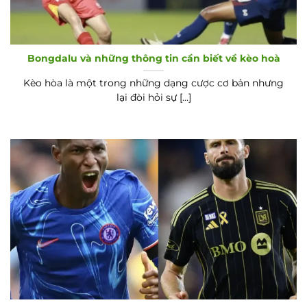
Bongdalu và những thông tin cần biết về kèo hoà
Kèo hòa là một trong những dạng cược cơ bản nhưng
lại đòi hỏi sự [...]