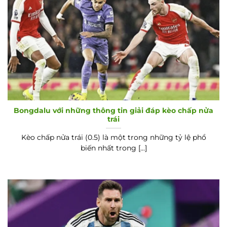
Bongdalu với những thông tin giải đáp kèo chấp nửa
trái
Kèo chấp nửa trái (0.5) là một trong những tỷ lệ phổ
biến nhất trong [...]