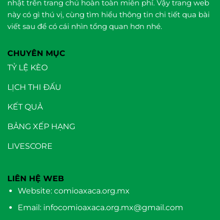
nhật trên trang chủ hoàn toàn miễn phí. Vậy trang web
này có gì thú vị, cùng tìm hiểu thông tin chi tiết qua bài
viết sau để có cái nhìn tổng quan hơn nhé.
CHUYÊN MỤC
TỶ LỆ KÈO
LỊCH THI ĐẤU
KẾT QUẢ
BẢNG XẾP HẠNG
LIVESCORE
LIÊN HỆ WEB
Website: comioaxaca.org.mx
Email:
infocomioaxaca.org.mx@gmail.com