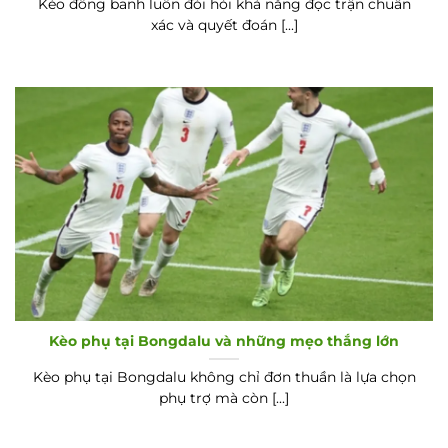
Kèo đồng banh luôn đòi hỏi khả năng đọc trận chuẩn
xác và quyết đoán [...]
Kèo phụ tại Bongdalu và những mẹo thắng lớn
Kèo phụ tại Bongdalu không chỉ đơn thuần là lựa chọn
phụ trợ mà còn [...]