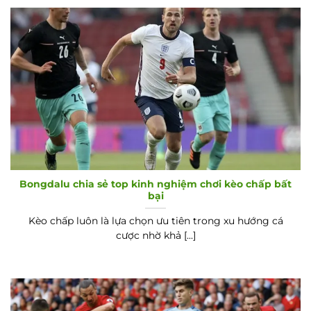
Bongdalu chia sẻ top kinh nghiệm chơi kèo chấp bất
bại
Kèo chấp luôn là lựa chọn ưu tiên trong xu hướng cá
cược nhờ khả [...]