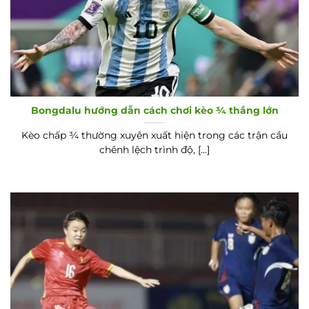
Bongdalu hướng dẫn cách chơi kèo ¾ thắng lớn
Kèo chấp ¾ thường xuyên xuất hiện trong các trận cầu
chênh lệch trình độ, [...]