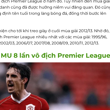
ô địch Premier League ở năm đó. Tuy nhiên đến mùa giải
g danh cũng đã được hưởng niềm vui đăng quan. Đó cũn
g định tên tuổi trong làng bóng đá, đồng thời bước lên
hiện cho tới khi treo giày ở cuối mùa giải 2012/13. Nhờ đó,
h Premier League nhiều nhất với các mùa giải: 1995/96,
2002/03, 2006/07, 2007/08, 2008/09, 2010/11, 2012/13.
ủ MU 8 lần vô địch Premier Leagu