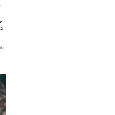
,
ại
ời
i
ấu,