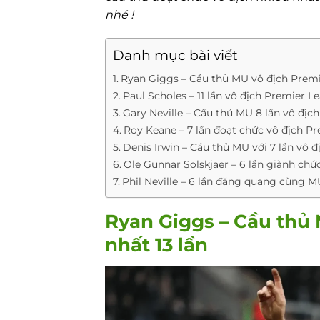
nhé !
Danh mục bài viết
Ryan Giggs – Cầu thủ MU vô địch Premi
Paul Scholes – 11 lần vô địch Premier L
Gary Neville – Cầu thủ MU 8 lần vô địc
Roy Keane – 7 lần đoạt chức vô địch 
Denis Irwin – Cầu thủ MU với 7 lần vô 
Ole Gunnar Solskjaer – 6 lần giành ch
Phil Neville – 6 lần đăng quang cùng M
Ryan Giggs – Cầu thủ
nhất 13 lần