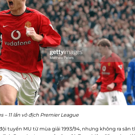
s – 11 lần vô địch Premier League
đội tuyển MU từ mùa giải 1993/94, nhưng không ra sân t