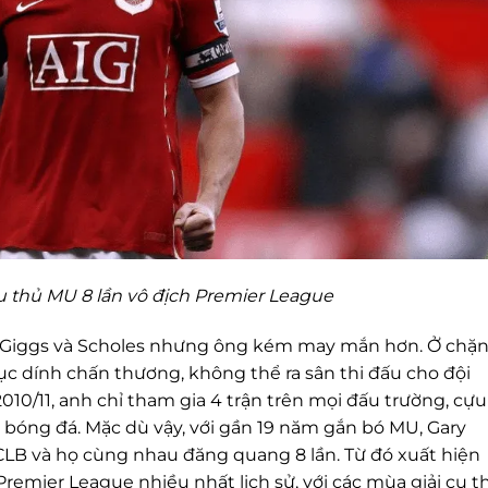
ầu thủ MU 8 lần vô địch Premier League
ới Giggs và Scholes nhưng ông kém may mắn hơn. Ở chặ
 tục dính chấn thương, không thể ra sân thi đấu cho đội
10/11, anh chỉ tham gia 4 trận trên mọi đấu trường, cựu
i bóng đá. Mặc dù vậy, với gần 19 năm gắn bó MU, Gary
CLB và họ cùng nhau đăng quang 8 lần. Từ đó xuất hiện
remier League nhiều nhất lịch sử, với các mùa giải cụ th