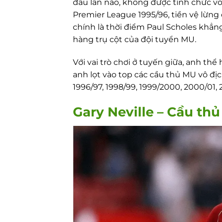
đấu lần nào, không được tính chức v
Premier League 1995/96, tiền vệ lừn
chính là thời điểm Paul Scholes khẳn
hàng trụ cột của đội tuyển MU.
Với vai trò chơi ở tuyến giữa, anh thể 
anh lọt vào top các cầu thủ MU vô địc
1996/97, 1998/99, 1999/2000, 2000/01, 
Gary Neville – Cầu th