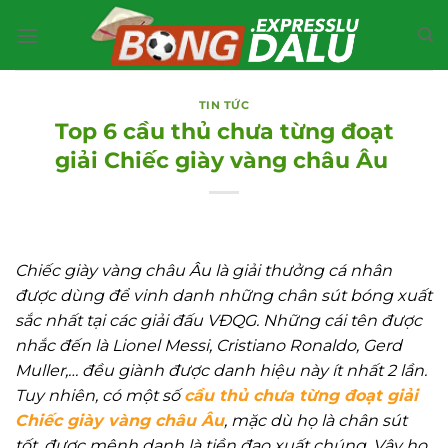
Bỏ
qua
nội
dung
TIN TỨC
Top 6 cầu thủ chưa từng đoạt
giải Chiếc giày vàng châu Âu
Chiếc giày vàng châu Âu là giải thưởng cá nhân
được dùng để vinh danh những chân sút bóng xuất
sắc nhất tại các giải đấu VĐQG. Những cái tên được
nhắc đến là Lionel Messi, Cristiano Ronaldo, Gerd
Muller,… đều giành được danh hiệu này ít nhất 2 lần.
Tuy nhiên, có một số
cầu thủ chưa từng đoạt giải
Chiếc giày vàng châu Âu
, mặc dù họ là chân sút
tốt, được mệnh danh là tiền đạo xuất chúng. Vậy họ