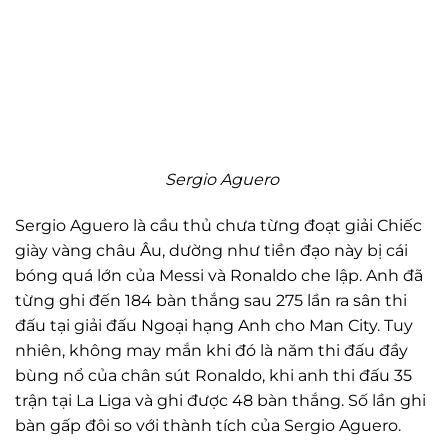
Sergio Aguero
Sergio Aguero là cầu thủ chưa từng đoạt giải Chiếc
giày vàng châu Âu, dường như tiền đạo này bị cái
bóng quá lớn của Messi và Ronaldo che lập. Anh đã
từng ghi đến 184 bàn thắng sau 275 lần ra sân thi
đấu tại giải đấu Ngoại hạng Anh cho Man City. Tuy
nhiên, không may mắn khi đó là năm thi đấu đầy
bùng nổ của chân sút Ronaldo, khi anh thi đấu 35
trận tại La Liga và ghi được 48 bàn thắng. Số lần ghi
bàn gấp đôi so với thành tích của Sergio Aguero.