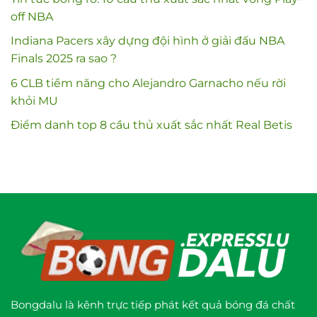
off NBA
Indiana Pacers xây dựng đội hình ở giải đấu NBA
Finals 2025 ra sao ?
6 CLB tiềm năng cho Alejandro Garnacho nếu rời
khỏi MU
Điểm danh top 8 cầu thủ xuất sắc nhất Real Betis
Bongdalu là kênh trực tiếp phát kết quả bóng đá chất