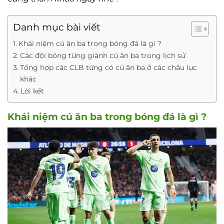
Danh mục bài viết
Khái niệm cú ăn ba trong bóng đá là gì ?
Các đội bóng từng giành cú ăn ba trong lịch sử
Tổng hợp các CLB từng có cú ăn ba ở các châu lục
khác
Lời kết
Khái niệm cú ăn ba trong bóng đá là gì ?