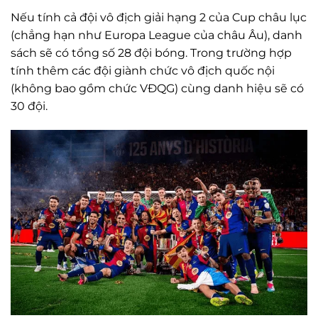
Nếu tính cả đội vô địch giải hạng 2 của Cup châu lục
(chẳng hạn như Europa League của châu Âu), danh
sách sẽ có tổng số 28 đội bóng. Trong trường hợp
tính thêm các đội giành chức vô địch quốc nội
(không bao gồm chức VĐQG) cùng danh hiệu sẽ có
30 đội.