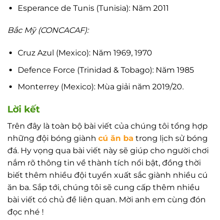
Esperance de Tunis (Tunisia): Năm 2011
Bắc Mỹ (CONCACAF):
Cruz Azul (Mexico): Năm 1969, 1970
Defence Force (Trinidad & Tobago): Năm 1985
Monterrey (Mexico): Mùa giải năm 2019/20.
Lời kết
Trên đây là toàn bộ bài viết của chúng tôi tổng hợp
những đội bóng giành
cú ăn ba
trong lịch sử bóng
đá. Hy vọng qua bài viết này sẽ giúp cho người chơi
nắm rõ thông tin về thành tích nổi bật, đồng thời
biết thêm nhiều đội tuyển xuất sắc giành nhiều cú
ăn ba. Sắp tới, chúng tôi sẽ cung cấp thêm nhiều
bài viết có chủ đề liên quan. Mời anh em cùng đón
đọc nhé !