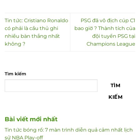
Tin tức: Cristiano Ronaldo
PSG đã vô địch cúp C1
có phải là cầu thủ ghi
bao giờ ? Thành tích của
nhiều bàn thắng nhất
đội tuyển PSG tại
không ?
Champions League
Tìm kiếm
TÌM
KIẾM
Bài viết mới nhất
Tin tức bóng rổ: 7 màn trình diễn quả cảm nhất lịch
sử NBA Play-off