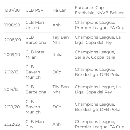
European Cup,
1987/88
CLB PSV
Hà Lan
Eredivisie, KNVB Bekker
CLB Man
Champions League,
1998/99
Anh
United
Premier League, FA Cup
CLB
Tây Ban
Champions League, La
2008/09
Barcelona
Nha
Liga, Copa del Rey
CLB Inter
Champions League,
2009/10
Italia
Milan
Serie A, Coppa Italia
CLB
Champions League,
2012/13
Bayern
Đức
Bundesliga, DFB Pokal
Munich
CLB
Tây Ban
Champions League, La
2014/15
Barcelona
Nha
Liga, Copa del Rey
CLB
Champions League,
2019/20
Bayern
Đức
Bundesliga, DFB Pokal
Munich
CLB Man
Champions League,
2022/23
Anh
City
Premier League, FA Cup