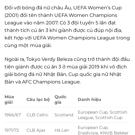
Đối với bóng đá nữ châu Âu, UEFA Women’s Cup
(2001) đổi tên thành UEFA Women Champions
League vào năm 2007. Có 3 đội tuyển 5 lần đạt
thành tích cú ăn 3 khi giành được cú đúp nội địa,
kết hợp với UEFA Women Champions League trong
cùng một mùa giải.
Ngoài ra, Tokyo Verdy Beleza cũng trở thành đội đầu
tiên giành được cú ăn 3 ở mùa giải 2019 khi vô địch
giải bóng đá nữ Nhật Bản, Cup quốc gia nữ Nhật
Bản và AFC Champions League.
Mùa
Quốc
Câu lạc bộ
Danh hiệu
giải
gia
European Cup, Scottish
1966/67
CLB Celtic
Scotland
League, Scottish Cup
European Cup,
1971/72
CLB Ajax
Hà Lan
Eredivisie, KNVB Bekker