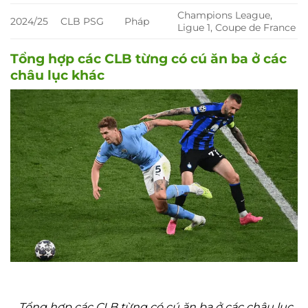
Champions League,
2024/25
CLB PSG
Pháp
Ligue 1, Coupe de France
Tổng hợp các CLB từng có cú ăn ba ở các
châu lục khác
Tổng hợp các CLB từng có cú ăn ba ở các châu lục