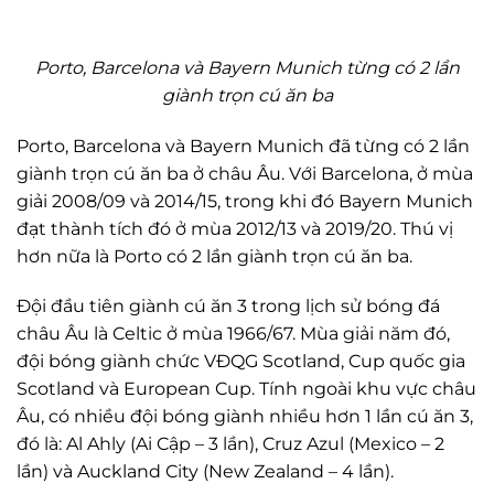
Porto, Barcelona và Bayern Munich từng có 2 lần
giành trọn cú ăn ba
Porto, Barcelona và Bayern Munich đã từng có 2 lần
giành trọn cú ăn ba ở châu Âu. Với Barcelona, ở mùa
giải 2008/09 và 2014/15, trong khi đó Bayern Munich
đạt thành tích đó ở mùa 2012/13 và 2019/20. Thú vị
hơn nữa là Porto có 2 lần giành trọn cú ăn ba.
Đội đầu tiên giành cú ăn 3 trong lịch sử bóng đá
châu Âu là Celtic ở mùa 1966/67. Mùa giải năm đó,
đội bóng giành chức VĐQG Scotland, Cup quốc gia
Scotland và European Cup. Tính ngoài khu vực châu
Âu, có nhiều đội bóng giành nhiều hơn 1 lần cú ăn 3,
đó là: Al Ahly (Ai Cập – 3 lần), Cruz Azul (Mexico – 2
lần) và Auckland City (New Zealand – 4 lần).