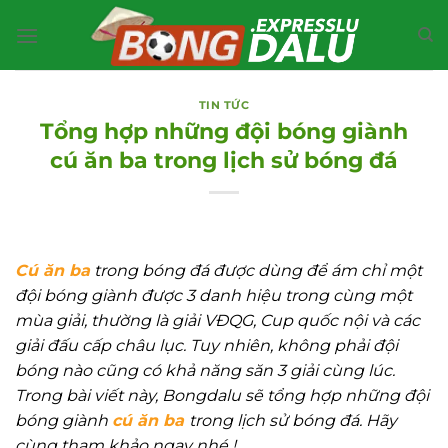
Bỏ
qua
nội
dung
TIN TỨC
Tổng hợp những đội bóng giành
cú ăn ba trong lịch sử bóng đá
Cú ăn ba
trong bóng đá được dùng để ám chỉ một
đội bóng giành được 3 danh hiệu trong cùng một
mùa giải, thường là giải VĐQG, Cup quốc nội và các
giải đấu cấp châu lục. Tuy nhiên, không phải đội
bóng nào cũng có khả năng săn 3 giải cùng lúc.
Trong bài viết này, Bongdalu sẽ tổng hợp những đội
bóng giành
cú ăn ba
trong lịch sử bóng đá. Hãy
cùng tham khảo ngay nhé !