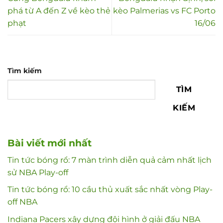
phá từ A đến Z về kèo thẻ
kèo Palmerias vs FC Porto
phạt
16/06
Tìm kiếm
TÌM
KIẾM
Bài viết mới nhất
Tin tức bóng rổ: 7 màn trình diễn quả cảm nhất lịch
sử NBA Play-off
Tin tức bóng rổ: 10 cầu thủ xuất sắc nhất vòng Play-
off NBA
Indiana Pacers xây dựng đội hình ở giải đấu NBA