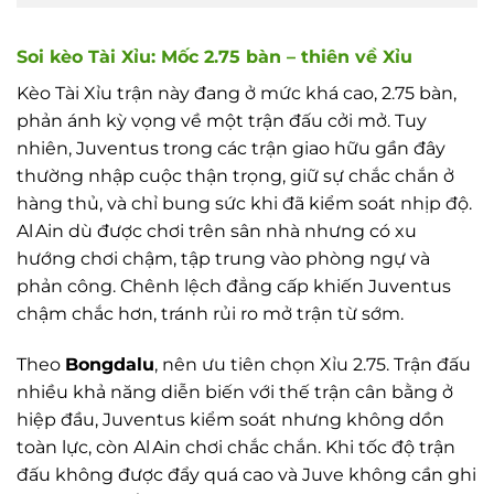
Soi kèo Tài Xỉu: Mốc 2.75 bàn – thiên về Xỉu
Kèo Tài Xỉu trận này đang ở mức khá cao, 2.75 bàn,
phản ánh kỳ vọng về một trận đấu cởi mở. Tuy
nhiên, Juventus trong các trận giao hữu gần đây
thường nhập cuộc thận trọng, giữ sự chắc chắn ở
hàng thủ, và chỉ bung sức khi đã kiểm soát nhịp độ.
Al Ain dù được chơi trên sân nhà nhưng có xu
hướng chơi chậm, tập trung vào phòng ngự và
phản công. Chênh lệch đẳng cấp khiến Juventus
chậm chắc hơn, tránh rủi ro mở trận từ sớm.
Theo
Bongdalu
, nên ưu tiên chọn Xỉu 2.75. Trận đấu
nhiều khả năng diễn biến với thế trận cân bằng ở
hiệp đầu, Juventus kiểm soát nhưng không dồn
toàn lực, còn Al Ain chơi chắc chắn. Khi tốc độ trận
đấu không được đẩy quá cao và Juve không cần ghi