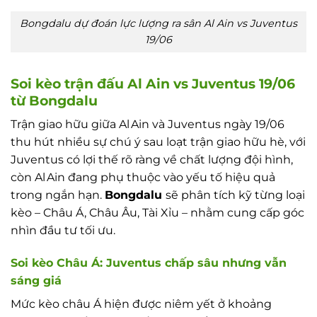
Bongdalu dự đoán lực lượng ra sân Al Ain vs Juventus
19/06
Soi kèo trận đấu Al Ain vs Juventus 19/06
từ Bongdalu
Trận giao hữu giữa Al Ain và Juventus ngày 19/06
thu hút nhiều sự chú ý sau loạt trận giao hữu hè, với
Juventus có lợi thế rõ ràng về chất lượng đội hình,
còn Al Ain đang phụ thuộc vào yếu tố hiệu quả
trong ngắn hạn.
Bongdalu
sẽ phân tích kỹ từng loại
kèo – Châu Á, Châu Âu, Tài Xỉu – nhằm cung cấp góc
nhìn đầu tư tối ưu.
Soi kèo Châu Á: Juventus chấp sâu nhưng vẫn
sáng giá
Mức kèo châu Á hiện được niêm yết ở khoảng