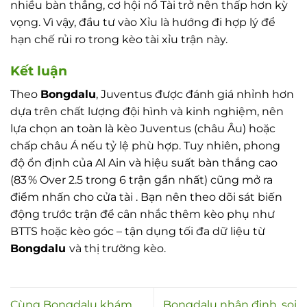
nhiều bàn thắng, cơ hội nổ Tài trở nên thấp hơn kỳ
vọng. Vì vậy, đầu tư vào Xỉu là hướng đi hợp lý để
hạn chế rủi ro trong kèo tài xỉu trận này.
Kết luận
Theo
Bongdalu
, Juventus được đánh giá nhỉnh hơn
dựa trên chất lượng đội hình và kinh nghiệm, nên
lựa chọn an toàn là kèo Juventus (châu Âu) hoặc
chấp châu Á nếu tỷ lệ phù hợp. Tuy nhiên, phong
độ ổn định của Al Ain và hiệu suất bàn thắng cao
(83 % Over 2.5 trong 6 trận gần nhất) cũng mở ra
điểm nhấn cho cửa tài . Bạn nên theo dõi sát biến
động trước trận để cân nhắc thêm kèo phụ như
BTTS hoặc kèo góc – tận dụng tối đa dữ liệu từ
Bongdalu
và thị trường kèo.
Cùng Bongdalu khám
Bongdalu nhận định, soi