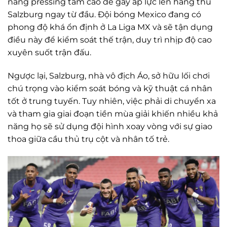
năng pressing tầm cao để gây áp lực lên hàng thủ
Salzburg ngay từ đầu. Đội bóng Mexico đang có
phong độ khá ổn định ở La Liga MX và sẽ tận dụng
điều này để kiểm soát thế trận, duy trì nhịp độ cao
xuyên suốt trận đấu.
Ngược lại, Salzburg, nhà vô địch Áo, sở hữu lối chơi
chú trọng vào kiểm soát bóng và kỹ thuật cá nhân
tốt ở trung tuyến. Tuy nhiên, việc phải di chuyển xa
và tham gia giai đoạn tiền mùa giải khiến nhiều khả
năng họ sẽ sử dụng đội hình xoay vòng với sự giao
thoa giữa cầu thủ trụ cột và nhân tố trẻ.