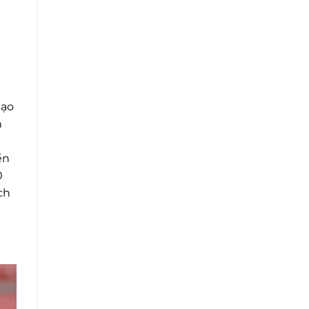
tạo
n
ển
0
ch