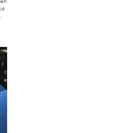
iện
cơ
.