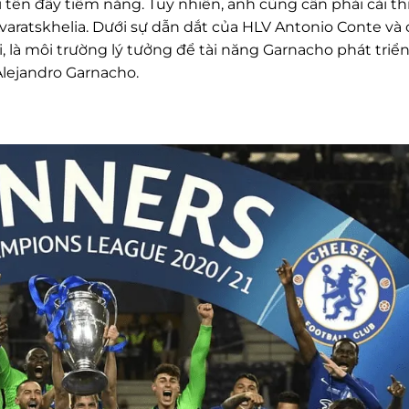
ái tên đầy tiềm năng. Tuy nhiên, anh cũng cần phải cải th
varatskhelia. Dưới sự dẫn dắt của HLV Antonio Conte và 
, là môi trường lý tưởng để tài năng Garnacho phát triển
Alejandro Garnacho.