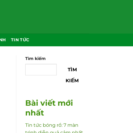
NH
TIN TỨC
Tìm kiếm
TÌM
KIẾM
Bài viết mới
nhất
Tin tức bóng rổ: 7 màn
trình diễn quả cảm nhất