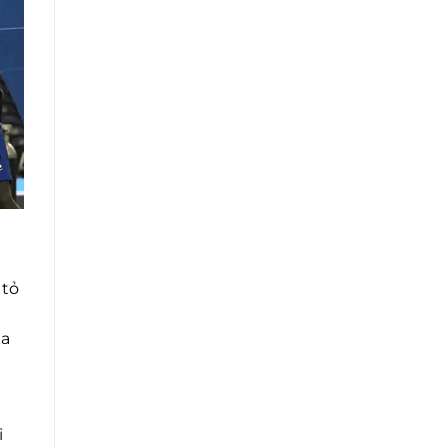
 tỏ
ủa
i