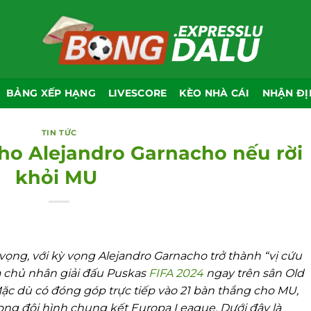
BẢNG XẾP HẠNG
LIVESCORE
KÈO NHÀ CÁI
NHẬN ĐỊ
TIN TỨC
ho Alejandro Garnacho nếu rời
khỏi MU
vọng, với kỳ vọng Alejandro Garnacho trở thành “vị cứu
a chủ nhân giải đấu Puskas
FIFA 2024
ngay trên sân Old
Mặc dù có đóng góp trực tiếp vào 21 bàn thắng cho MU,
ng đội hình chung kết Europa League. Dưới đây là