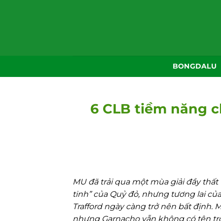
Bỏ
qua
nội
dung
BONGDALU
6 CLB tiềm năng c
MU đã trải qua một mùa giải đầy thất 
tinh” của Quỷ đỏ, nhưng tương lai củ
Trafford ngày càng trở nên bất định. 
nhưng Garnacho vẫn không có tên tro