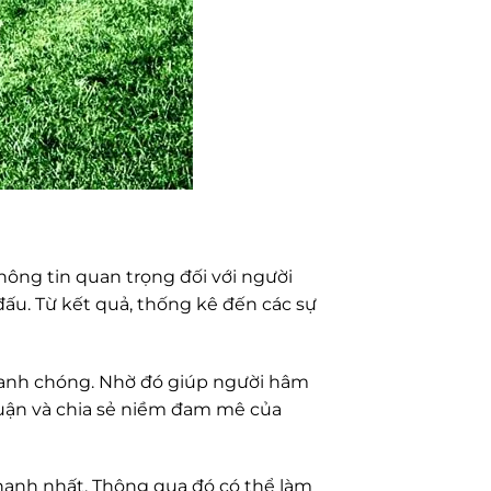
ông tin quan trọng đối với người
đấu. Từ kết quả, thống kê đến các sự
hanh chóng. Nhờ đó giúp người hâm
uận và chia sẻ niềm đam mê của
hanh nhất. Thông qua đó có thể làm