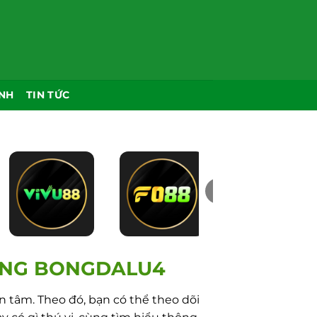
NH
TIN TỨC
HẠNG BONGDALU4
n tâm. Theo đó, bạn có thể theo dõi