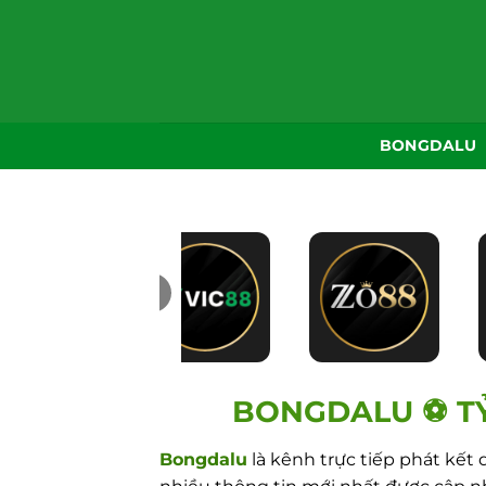
Bỏ
qua
nội
dung
BONGDALU
BONGDALU ⚽ TỶ
Bongdalu
là kênh trực tiếp phát kết