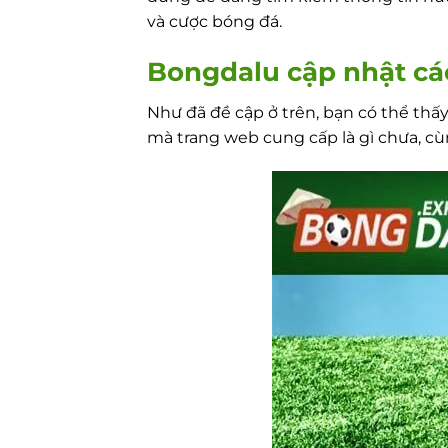
và cược bóng đá.
Bongdalu cập nhật các
Như đã đề cập ở trên, bạn có thể thấ
mà trang web cung cấp là gì chưa, cù