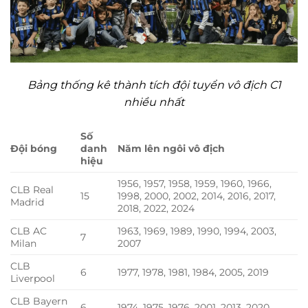
Bảng thống kê thành tích đội tuyển vô địch C1
nhiều nhất
Số
Đội bóng
danh
Năm lên ngôi vô địch
hiệu
1956, 1957, 1958, 1959, 1960, 1966,
CLB Real
15
1998, 2000, 2002, 2014, 2016, 2017,
Madrid
2018, 2022, 2024
CLB AC
1963, 1969, 1989, 1990, 1994, 2003,
7
Milan
2007
CLB
6
1977, 1978, 1981, 1984, 2005, 2019
Liverpool
CLB Bayern
6
1974, 1975, 1976, 2001, 2013, 2020