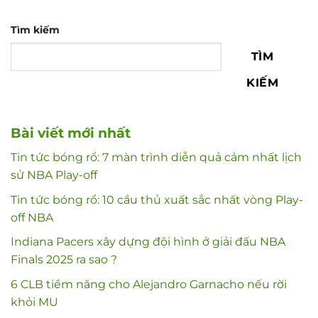
Tìm kiếm
TÌM
KIẾM
Bài viết mới nhất
Tin tức bóng rổ: 7 màn trình diễn quả cảm nhất lịch
sử NBA Play-off
Tin tức bóng rổ: 10 cầu thủ xuất sắc nhất vòng Play-
off NBA
Indiana Pacers xây dựng đội hình ở giải đấu NBA
Finals 2025 ra sao ?
6 CLB tiềm năng cho Alejandro Garnacho nếu rời
khỏi MU