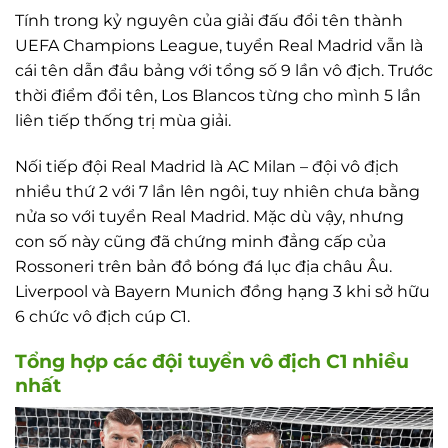
Tính trong kỷ nguyên của giải đấu đổi tên thành
UEFA Champions League, tuyển Real Madrid vẫn là
cái tên dẫn đầu bảng với tổng số 9 lần vô địch. Trước
thời điểm đổi tên, Los Blancos từng cho mình 5 lần
liên tiếp thống trị mùa giải.
Nối tiếp đội Real Madrid là AC Milan – đội vô địch
nhiều thứ 2 với 7 lần lên ngôi, tuy nhiên chưa bằng
nửa so với tuyển Real Madrid. Mặc dù vậy, nhưng
con số này cũng đã chứng minh đẳng cấp của
Rossoneri trên bản đồ bóng đá lục địa châu Âu.
Liverpool và Bayern Munich đồng hạng 3 khi sở hữu
6 chức vô địch cúp C1.
Tổng hợp các đội tuyển vô địch C1 nhiều
nhất