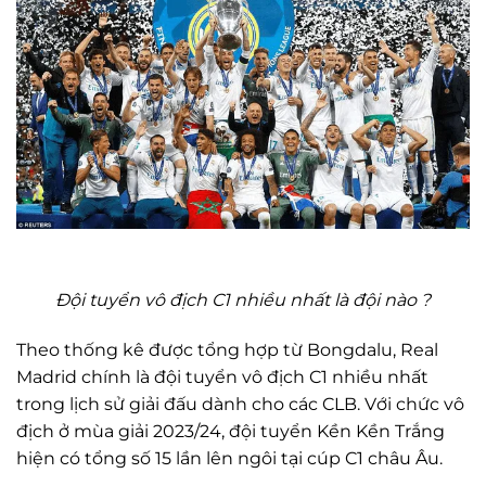
Đội tuyển vô địch C1 nhiều nhất là đội nào ?
Theo thống kê được tổng hợp từ Bongdalu, Real
Madrid chính là đội tuyển vô địch C1 nhiều nhất
trong lịch sử giải đấu dành cho các CLB. Với chức vô
địch ở mùa giải 2023/24, đội tuyển Kền Kền Trắng
hiện có tổng số 15 lần lên ngôi tại cúp C1 châu Âu.