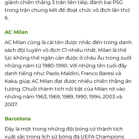
giành chiến thắng 3 trận liên tiếp, đánh bại PSG
trong trận chung kết để đoạt chức vô địch lần thứ
6.
AC Milan
AC Milan cũng là cái tên được nhắc đến trong danh
sách đội tuyển vô địch C1 nhiều nhất. Milan là thế
lực không thể ngăn cản được ở châu Âu trong suốt
những năm từ 1980-1990. Với những tên tuổi đầy
danh tiếng như: Paolo Maldini, Franco Baresi và
Kaka, giúp AC Milan đạt được nhiều chiến thắng ấn
tượng. Chuỗi thành tích nổi bật của Milan rơi vào
những năm 1963, 1969, 1989, 1990, 1994, 2003 và
2007.
Barcelona
Đây là một trong những đội bóng có thành tích
xuất sắc trong lịch sử bóng đá UEFA Champions