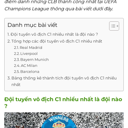
điểm danh những CLB thành công nhất tại UEFA
Champions League thông qua bài viết dưới đây.
Danh mục bài viết
Đội tuyển vô địch C1 nhiều nhất là đội nào ?
Tổng hợp các đội tuyển vô địch C1 nhiều nhất
Real Madrid
Liverpool
Bayern Munich
AC Milan
Barcelona
Bảng thống kê thành tích đội tuyển vô địch C1 nhiều
nhất
Đội tuyển vô địch C1 nhiều nhất là đội nào
?