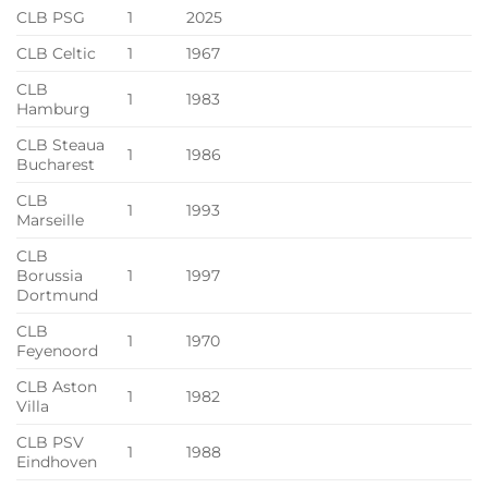
CLB PSG
1
2025
CLB Celtic
1
1967
CLB
1
1983
Hamburg
CLB Steaua
1
1986
Bucharest
CLB
1
1993
Marseille
CLB
Borussia
1
1997
Dortmund
CLB
1
1970
Feyenoord
CLB Aston
1
1982
Villa
CLB PSV
1
1988
Eindhoven