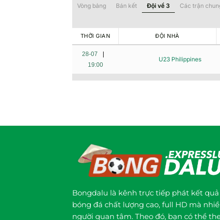
Vòng bảng
Bán kết
Đội về 3
Các trận chun
THỜI GIAN
ĐỘI NHÀ
28-07
|
U23 Philippines
19:00
Bongdalu là kênh trực tiếp phát kết quả
bóng đá chất lượng cao, full HD mà nhi
người quan tâm. Theo đó, bạn có thể th