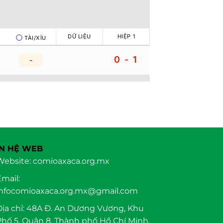
DỮ LIỆU
HIỆP 1
TÀI/XỈU
0
- 1
-
ÊN HỆ WEB
Website: comioaxaca.org.mx
mail:
infocomioaxaca.org.mx@gmail.com
Địa chỉ: 48A Đ. An Dương Vương, Khu
Phố 5, Quận 8, Thành phố Hồ Chí Minh,