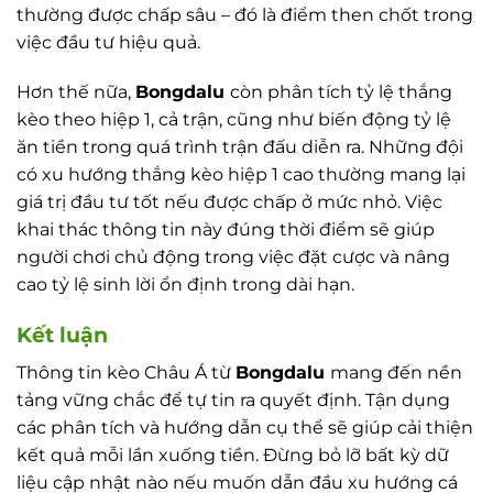
thường được chấp sâu – đó là điểm then chốt trong
việc đầu tư hiệu quả.
Hơn thế nữa,
Bongdalu
còn phân tích tỷ lệ thắng
kèo theo hiệp 1, cả trận, cũng như biến động tỷ lệ
ăn tiền trong quá trình trận đấu diễn ra. Những đội
có xu hướng thắng kèo hiệp 1 cao thường mang lại
giá trị đầu tư tốt nếu được chấp ở mức nhỏ. Việc
khai thác thông tin này đúng thời điểm sẽ giúp
người chơi chủ động trong việc đặt cược và nâng
cao tỷ lệ sinh lời ổn định trong dài hạn.
Kết luận
Thông tin kèo Châu Á từ
Bongdalu
mang đến nền
tảng vững chắc để tự tin ra quyết định. Tận dụng
các phân tích và hướng dẫn cụ thể sẽ giúp cải thiện
kết quả mỗi lần xuống tiền. Đừng bỏ lỡ bất kỳ dữ
liệu cập nhật nào nếu muốn dẫn đầu xu hướng cá