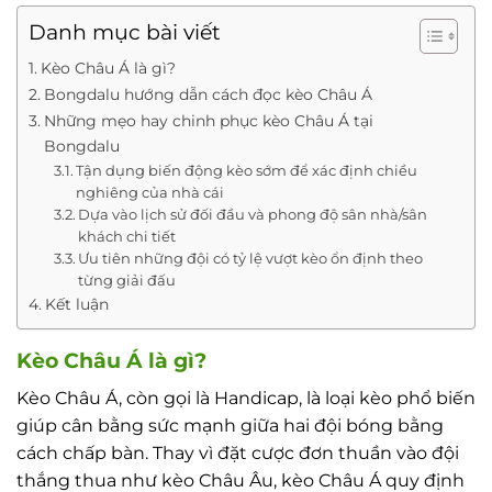
Danh mục bài viết
Kèo Châu Á là gì?
Bongdalu hướng dẫn cách đọc kèo Châu Á
Những mẹo hay chinh phục kèo Châu Á tại
Bongdalu
Tận dụng biến động kèo sớm để xác định chiều
nghiêng của nhà cái
Dựa vào lịch sử đối đầu và phong độ sân nhà/sân
khách chi tiết
Ưu tiên những đội có tỷ lệ vượt kèo ổn định theo
từng giải đấu
Kết luận
Kèo Châu Á là gì?
Kèo Châu Á, còn gọi là Handicap, là loại kèo phổ biến
giúp cân bằng sức mạnh giữa hai đội bóng bằng
cách chấp bàn. Thay vì đặt cược đơn thuần vào đội
thắng thua như kèo Châu Âu, kèo Châu Á quy định