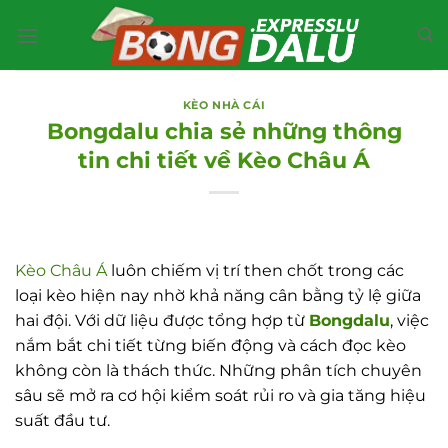
Bỏ
qua
nội
dung
KÈO NHÀ CÁI
Bongdalu chia sẻ những thông
tin chi tiết về Kèo Châu Á
Kèo Châu Á
luôn chiếm vị trí then chốt trong các
loại kèo hiện nay nhờ khả năng cân bằng tỷ lệ giữa
hai đội. Với dữ liệu được tổng hợp từ
Bongdalu
, việc
nắm bắt chi tiết từng biến động và cách đọc kèo
không còn là thách thức. Những phân tích chuyên
sâu sẽ mở ra cơ hội kiểm soát rủi ro và gia tăng hiệu
suất đầu tư.