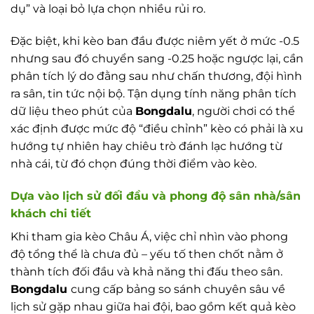
dụ” và loại bỏ lựa chọn nhiều rủi ro.
Đặc biệt, khi kèo ban đầu được niêm yết ở mức -0.5
nhưng sau đó chuyển sang -0.25 hoặc ngược lại, cần
phân tích lý do đằng sau như chấn thương, đội hình
ra sân, tin tức nội bộ. Tận dụng tính năng phân tích
dữ liệu theo phút của
Bongdalu
, người chơi có thể
xác định được mức độ “điều chỉnh” kèo có phải là xu
hướng tự nhiên hay chiêu trò đánh lạc hướng từ
nhà cái, từ đó chọn đúng thời điểm vào kèo.
Dựa vào lịch sử đối đầu và phong độ sân nhà/sân
khách chi tiết
Khi tham gia kèo Châu Á, việc chỉ nhìn vào phong
độ tổng thể là chưa đủ – yếu tố then chốt nằm ở
thành tích đối đầu và khả năng thi đấu theo sân.
Bongdalu
cung cấp bảng so sánh chuyên sâu về
lịch sử gặp nhau giữa hai đội, bao gồm kết quả kèo