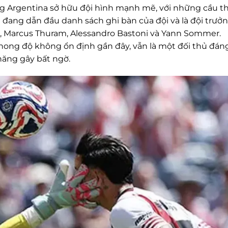
bóng Argentina sở hữu đội hình mạnh mẽ, với những cầu t
 đang dẫn đầu danh sách ghi bàn của đội và là đội trưở
lla, Marcus Thuram, Alessandro Bastoni và Yann Sommer.
phong độ không ổn định gần đây, vẫn là một đối thủ đán
năng gây bất ngờ.