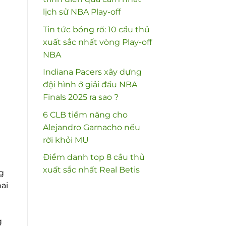
lịch sử NBA Play-off
Tin tức bóng rổ: 10 cầu thủ
xuất sắc nhất vòng Play-off
NBA
Indiana Pacers xây dựng
đội hình ở giải đấu NBA
Finals 2025 ra sao ?
6 CLB tiềm năng cho
Alejandro Garnacho nếu
rời khỏi MU
Điểm danh top 8 cầu thủ
xuất sắc nhất Real Betis
g
ai
g