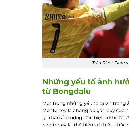
Trận River Plate 
Những yếu tố ảnh hưở
từ Bongdalu
Một trong những yếu tố quan trọng ả
Monterrey là phong độ gần đây của hai
ghi bàn ấn tượng, đặc biệt là khi đối 
Monterrey lại thể hiện sự thiếu chắc 