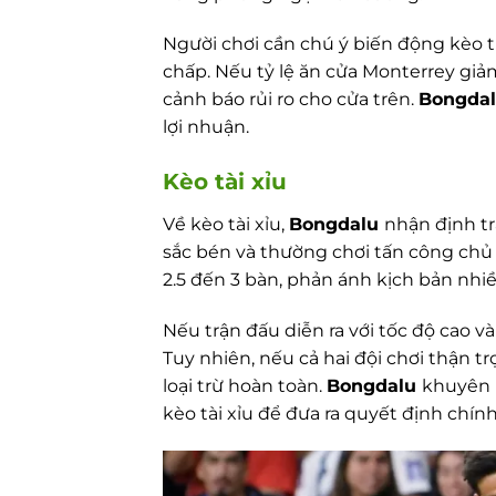
Người chơi cần chú ý biến động kèo 
chấp. Nếu tỷ lệ ăn cửa Monterrey giả
cảnh báo rủi ro cho cửa trên.
Bongda
lợi nhuận.
Kèo tài xỉu
Về kèo tài xỉu,
Bongdalu
nhận định tr
sắc bén và thường chơi tấn công chủ
2.5 đến 3 bàn, phản ánh kịch bản nhiề
Nếu trận đấu diễn ra với tốc độ cao và 
Tuy nhiên, nếu cả hai đội chơi thận 
loại trừ hoàn toàn.
Bongdalu
khuyên n
kèo tài xỉu để đưa ra quyết định chính