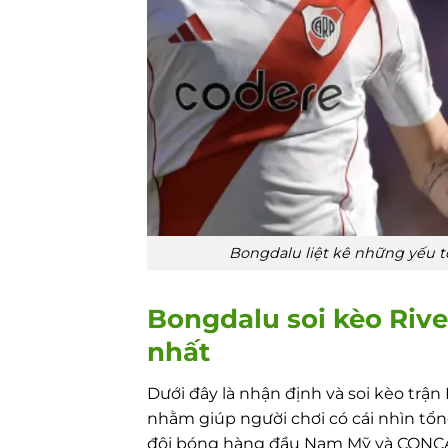
Bongdalu liệt kê những yếu t
Bongdalu soi kèo Rive
nhất
Dưới đây là nhận định và soi kèo trận
nhằm giúp người chơi có cái nhìn tổn
đội bóng hàng đầu Nam Mỹ và CONCAC