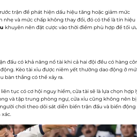
trước trận để phát hiện dấu hiệu tăng hoặc giảm mức
m nhẹ và mức chấp không thay đổi, đó có thể là tín hiệu
lu
khuyên nên đặt cược vào thời điểm phù hợp để tối ư
ận đấu có khả năng nổ tài khi cả hai đội đều có hàng cô
 động. Kèo tài xỉu được niêm yết thường dao động ở mứ
u bàn thắng có thể xảy ra.
liên tục có cơ hội nguy hiểm, cửa tài sẽ là lựa chọn hợp l
trọng và tập trung phòng ngự, cửa xỉu cũng không nên bị
gười chơi theo dõi sát diễn biến trận đấu và biến động
 xác.