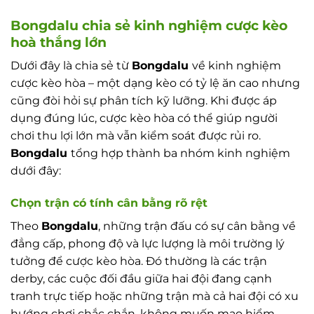
Bongdalu chia sẻ kinh nghiệm cược kèo
hoà thắng lớn
Dưới đây là chia sẻ từ
Bongdalu
về kinh nghiệm
cược kèo hòa – một dạng kèo có tỷ lệ ăn cao nhưng
cũng đòi hỏi sự phân tích kỹ lưỡng. Khi được áp
dụng đúng lúc, cược kèo hòa có thể giúp người
chơi thu lợi lớn mà vẫn kiểm soát được rủi ro.
Bongdalu
tổng hợp thành ba nhóm kinh nghiệm
dưới đây:
Chọn trận có tính cân bằng rõ rệt
Theo
Bongdalu
, những trận đấu có sự cân bằng về
đẳng cấp, phong độ và lực lượng là môi trường lý
tưởng để cược kèo hòa. Đó thường là các trận
derby, các cuộc đối đầu giữa hai đội đang cạnh
tranh trực tiếp hoặc những trận mà cả hai đội có xu
hướng chơi chắc chắn, không muốn mạo hiểm.