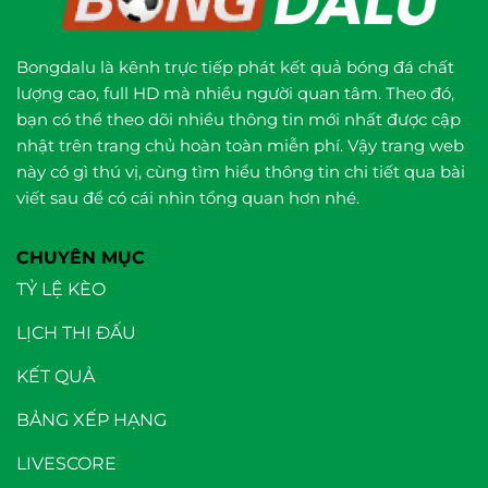
Bongdalu là kênh trực tiếp phát kết quả bóng đá chất
lượng cao, full HD mà nhiều người quan tâm. Theo đó,
bạn có thể theo dõi nhiều thông tin mới nhất được cập
nhật trên trang chủ hoàn toàn miễn phí. Vậy trang web
này có gì thú vị, cùng tìm hiểu thông tin chi tiết qua bài
viết sau để có cái nhìn tổng quan hơn nhé.
CHUYÊN MỤC
TỶ LỆ KÈO
LỊCH THI ĐẤU
KẾT QUẢ
BẢNG XẾP HẠNG
LIVESCORE