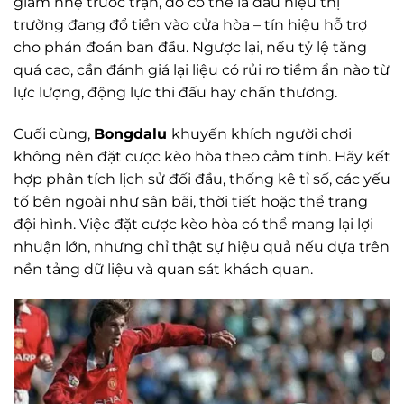
giảm nhẹ trước trận, đó có thể là dấu hiệu thị
trường đang đổ tiền vào cửa hòa – tín hiệu hỗ trợ
cho phán đoán ban đầu. Ngược lại, nếu tỷ lệ tăng
quá cao, cần đánh giá lại liệu có rủi ro tiềm ẩn nào từ
lực lượng, động lực thi đấu hay chấn thương.
Cuối cùng,
Bongdalu
khuyến khích người chơi
không nên đặt cược kèo hòa theo cảm tính. Hãy kết
hợp phân tích lịch sử đối đầu, thống kê tỉ số, các yếu
tố bên ngoài như sân bãi, thời tiết hoặc thể trạng
đội hình. Việc đặt cược kèo hòa có thể mang lại lợi
nhuận lớn, nhưng chỉ thật sự hiệu quả nếu dựa trên
nền tảng dữ liệu và quan sát khách quan.