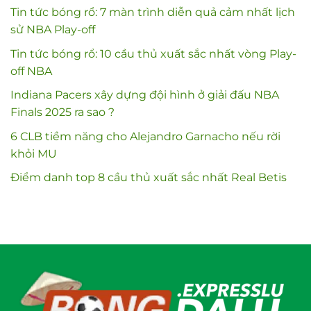
Tin tức bóng rổ: 7 màn trình diễn quả cảm nhất lịch
sử NBA Play-off
Tin tức bóng rổ: 10 cầu thủ xuất sắc nhất vòng Play-
off NBA
Indiana Pacers xây dựng đội hình ở giải đấu NBA
Finals 2025 ra sao ?
6 CLB tiềm năng cho Alejandro Garnacho nếu rời
khỏi MU
Điểm danh top 8 cầu thủ xuất sắc nhất Real Betis